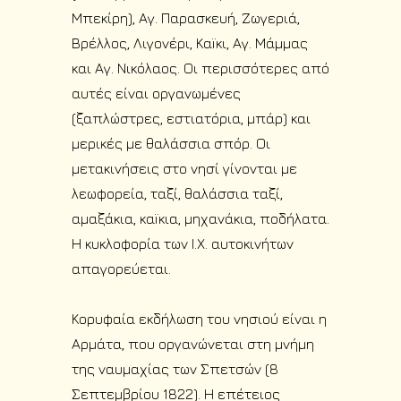
Μπεκίρη), Αγ. Παρασκευή, Ζωγεριά,
Βρέλλος, Λιγονέρι, Καïκι, Αγ. Μάμμας
και Αγ. Νικόλαος. Οι περισσότερες από
αυτές είναι οργανωμένες
(ξαπλώστρες, εστιατόρια, μπάρ) και
μερικές με θαλάσσια σπόρ. Οι
μετακινήσεις στο νησί γίνονται με
λεωφορεία, ταξί, θαλάσσια ταξί,
αμαξάκια, καïκια, μηχανάκια, ποδήλατα.
Η κυκλοφορία των Ι.Χ. αυτοκινήτων
απαγορεύεται.
Κορυφαία εκδήλωση του νησιού είναι η
Αρμάτα, που οργανώνεται στη μνήμη
της ναυμαχίας των Σπετσών (8
Σεπτεμβρίου 1822). Η επέτειος